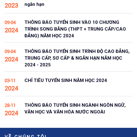
ngắn hạn
2023
THÔNG BÁO TUYỂN SINH VÀO 10 CHƯƠNG
09-04
TRÌNH SONG BẰNG (THPT + TRUNG CẤP/CAO
2024
ĐẲNG) NĂM HỌC 2024
THÔNG BÁO TUYỂN SINH TRÌNH ĐỘ CAO ĐẲNG,
09-04
TRUNG CẤP, SƠ CẤP & NGẮN HẠN NĂM HỌC
2024
2024 - 2025
CHỈ TIÊU TUYỂN SINH NĂM HỌC 2024
03-11
2024
THÔNG BÁO TUYỂN SINH NGÀNH NGÔN NGỮ,
28-11
VĂN HỌC VÀ VĂN HÓA NƯỚC NGOÀI
2024
VỀ CHÚNG TÔI