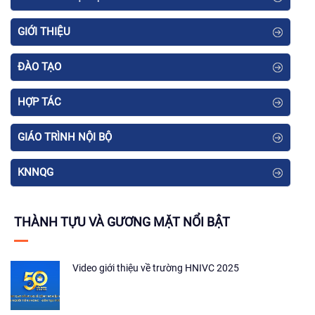
GIỚI THIỆU
ĐÀO TẠO
HỢP TÁC
GIÁO TRÌNH NỘI BỘ
KNNQG
THÀNH TỰU VÀ GƯƠNG MẶT NỔI BẬT
Video giới thiệu về trường HNIVC 2025