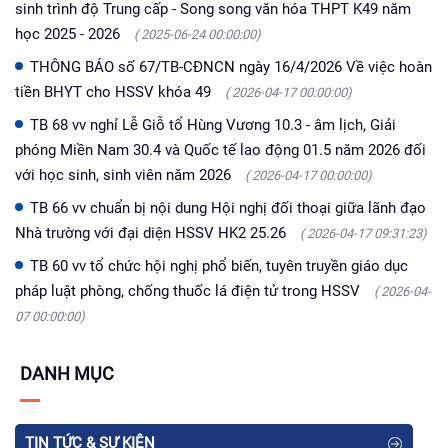
sinh trình độ Trung cấp - Song song văn hóa THPT K49 năm
học 2025 - 2026
( 2025-06-24 00:00:00)
THÔNG BÁO số 67/TB-CĐNCN ngày 16/4/2026 Về việc hoàn
tiền BHYT cho HSSV khóa 49
( 2026-04-17 00:00:00)
TB 68 vv nghỉ Lễ Giỗ tổ Hùng Vương 10.3 - âm lịch, Giải
phóng Miền Nam 30.4 và Quốc tế lao động 01.5 năm 2026 đối
với học sinh, sinh viên năm 2026
( 2026-04-17 00:00:00)
TB 66 vv chuẩn bị nội dung Hội nghị đối thoại giữa lãnh đạo
Nhà trường với đại diện HSSV HK2 25.26
( 2026-04-17 09:31:23)
TB 60 vv tổ chức hội nghị phổ biến, tuyên truyền giáo dục
pháp luật phòng, chống thuốc lá điện tử trong HSSV
( 2026-04-
07 00:00:00)
DANH MỤC
TIN TỨC & SỰ KIỆN