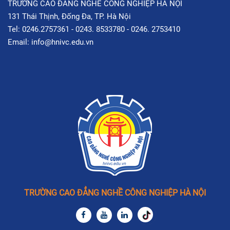
TRƯỜNG CAO ĐẲNG NGHỀ CÔNG NGHIỆP HÀ NỘI
131 Thái Thịnh, Đống Đa, TP. Hà Nội
Tel: 0246.2757361 - 0243. 8533780 - 0246. 2753410
Email: info@hnivc.edu.vn
TRƯỜNG CAO ĐẲNG NGHỀ CÔNG NGHIỆP HÀ NỘI