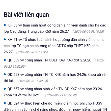
Bài viết liên quan
KH 63 vv tuần sinh hoạt công dân sinh viên dành cho hs các
lớp Cao đẳng, Trung cấp K50 năm 26.27
( 2026-06-26 08:15:25)
KH 61 vv Tổ chức tuần sinh hoạt công dân sinh viên cho hs
các lớp TC học ss chương trình GDTX cấp THPT K50 năm
26.27
( 2026-06-26 08:14:35)
QĐ 659 vv công nhận TN CĐLT K49, K48 đợt 2.2026
( 2026-
06-23 16:52:03)
QĐ 658 vv công nhận TN TC K48 năm học 24.26, khoá cũ về
thi lại
( 2026-06-23 16:50:24)
QĐ 657 vv công nhận sinh viên TN CĐ K47 năm học 23.26,
khoá cũ về thi lại Đợt 1
( 2026-06-23 16:47:58)
QĐ 524 vv thực hiện chế độ miễn, giảm học phí cho HSSV
diện chính sách, nghề nặng nhọc, độc hại, nguy hiểm, người TN