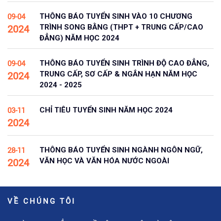
THÔNG BÁO TUYỂN SINH VÀO 10 CHƯƠNG
09-04
TRÌNH SONG BẰNG (THPT + TRUNG CẤP/CAO
2024
ĐẲNG) NĂM HỌC 2024
THÔNG BÁO TUYỂN SINH TRÌNH ĐỘ CAO ĐẲNG,
09-04
TRUNG CẤP, SƠ CẤP & NGẮN HẠN NĂM HỌC
2024
2024 - 2025
CHỈ TIÊU TUYỂN SINH NĂM HỌC 2024
03-11
2024
THÔNG BÁO TUYỂN SINH NGÀNH NGÔN NGỮ,
28-11
VĂN HỌC VÀ VĂN HÓA NƯỚC NGOÀI
2024
VỀ CHÚNG TÔI