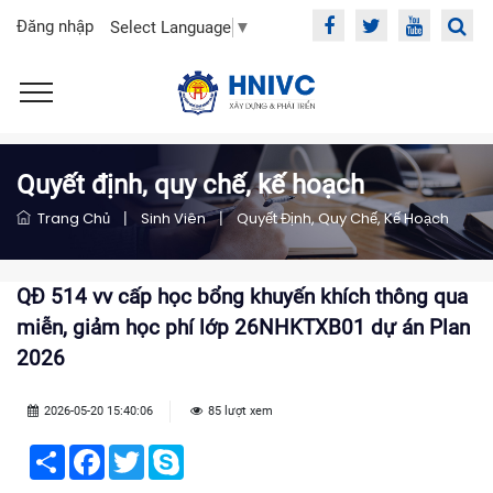
Đăng nhập
Select Language
▼
Quyết định, quy chế, kế hoạch
Trang Chủ
|
Sinh Viên
|
Quyết Định, Quy Chế, Kế Hoạch
QĐ 514 vv cấp học bổng khuyến khích thông qua
miễn, giảm học phí lớp 26NHKTXB01 dự án Plan
2026
2026-05-20 15:40:06
85 lượt xem
Share
Facebook
Twitter
Skype