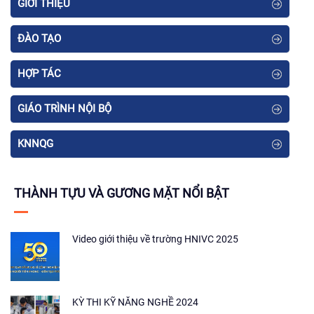
GIỚI THIỆU
ĐÀO TẠO
HỢP TÁC
GIÁO TRÌNH NỘI BỘ
KNNQG
THÀNH TỰU VÀ GƯƠNG MẶT NỔI BẬT
Video giới thiệu về trường HNIVC 2025
KỲ THI KỸ NĂNG NGHỀ 2024