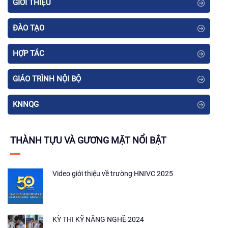
GIỚI THIỆU
ĐÀO TẠO
HỢP TÁC
GIÁO TRÌNH NỘI BỘ
KNNQG
THÀNH TỰU VÀ GƯƠNG MẶT NỔI BẬT
Video giới thiệu về trường HNIVC 2025
KỲ THI KỸ NĂNG NGHỀ 2024