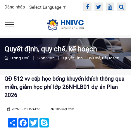
Đăng nhập
Select Language
▼
Quyết định, quy chế, kế hoạch
Trang Chủ
|
Sinh Viên
|
Quyết Định, Quy Chế, Kế Hoạch
QĐ 512 vv cấp học bổng khuyến khích thông qua
miễn, giảm học phí lớp 26NHLB01 dự án Plan
2026
2026-05-20 15:41:51
106 lượt xem
Share
Facebook
Twitter
Skype