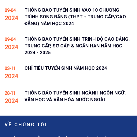
THÔNG BÁO TUYỂN SINH VÀO 10 CHƯƠNG
09-04
TRÌNH SONG BẰNG (THPT + TRUNG CẤP/CAO
2024
ĐẲNG) NĂM HỌC 2024
THÔNG BÁO TUYỂN SINH TRÌNH ĐỘ CAO ĐẲNG,
09-04
TRUNG CẤP, SƠ CẤP & NGẮN HẠN NĂM HỌC
2024
2024 - 2025
CHỈ TIÊU TUYỂN SINH NĂM HỌC 2024
03-11
2024
THÔNG BÁO TUYỂN SINH NGÀNH NGÔN NGỮ,
28-11
VĂN HỌC VÀ VĂN HÓA NƯỚC NGOÀI
2024
VỀ CHÚNG TÔI