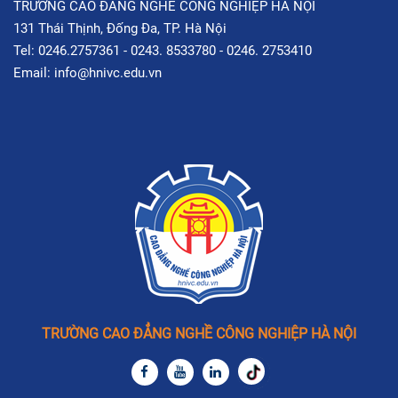
TRƯỜNG CAO ĐẲNG NGHỀ CÔNG NGHIỆP HÀ NỘI
131 Thái Thịnh, Đống Đa, TP. Hà Nội
Tel: 0246.2757361 - 0243. 8533780 - 0246. 2753410
Email: info@hnivc.edu.vn
TRƯỜNG CAO ĐẲNG NGHỀ CÔNG NGHIỆP HÀ NỘI