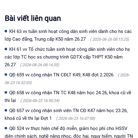
Bài viết liên quan
KH 63 vv tuần sinh hoạt công dân sinh viên dành cho hs các
lớp Cao đẳng, Trung cấp K50 năm 26.27
( 2026-06-26 08:15:25)
KH 61 vv Tổ chức tuần sinh hoạt công dân sinh viên cho hs
các lớp TC học ss chương trình GDTX cấp THPT K50 năm
26.27
( 2026-06-26 08:14:35)
QĐ 659 vv công nhận TN CĐLT K49, K48 đợt 2.2026
( 2026-
06-23 16:52:03)
QĐ 658 vv công nhận TN TC K48 năm học 24.26, khoá cũ về
thi lại
( 2026-06-23 16:50:24)
QĐ 657 vv công nhận sinh viên TN CĐ K47 năm học 23.26,
khoá cũ về thi lại Đợt 1
( 2026-06-23 16:47:58)
QĐ 524 vv thực hiện chế độ miễn, giảm học phí cho HSSV
diện chính sách, nghề nặng nhọc, độc hại, nguy hiểm, người TN