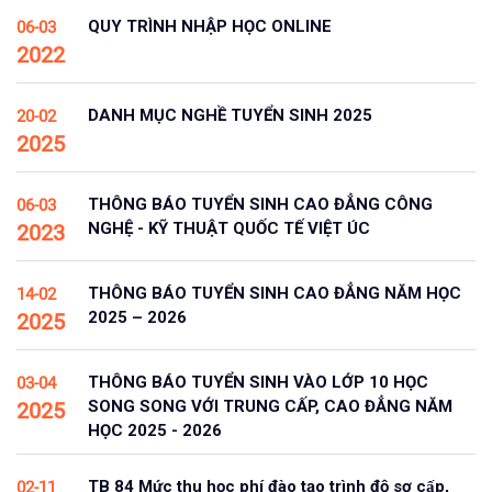
QUY TRÌNH NHẬP HỌC ONLINE
06-03
2022
DANH MỤC NGHỀ TUYỂN SINH 2025
20-02
2025
THÔNG BÁO TUYỂN SINH CAO ĐẲNG CÔNG
06-03
NGHỆ - KỸ THUẬT QUỐC TẾ VIỆT ÚC
2023
THÔNG BÁO TUYỂN SINH CAO ĐẲNG NĂM HỌC
14-02
2025 – 2026
2025
THÔNG BÁO TUYỂN SINH VÀO LỚP 10 HỌC
03-04
SONG SONG VỚI TRUNG CẤP, CAO ĐẲNG NĂM
2025
HỌC 2025 - 2026
TB 84 Mức thu học phí đào tạo trình độ sơ cấp,
02-11