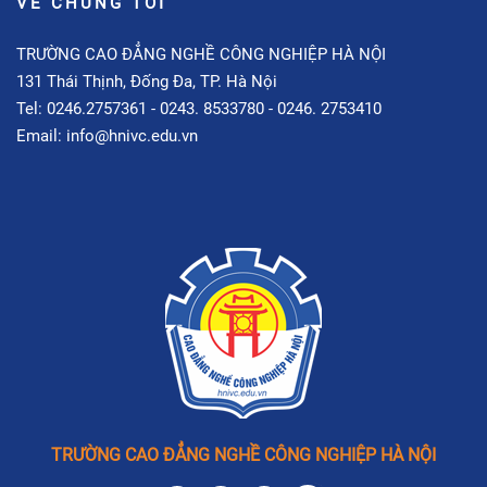
VỀ CHÚNG TÔI
TRƯỜNG CAO ĐẲNG NGHỀ CÔNG NGHIỆP HÀ NỘI
131 Thái Thịnh, Đống Đa, TP. Hà Nội
Tel: 0246.2757361 - 0243. 8533780 - 0246. 2753410
Email: info@hnivc.edu.vn
TRƯỜNG CAO ĐẲNG NGHỀ CÔNG NGHIỆP HÀ NỘI