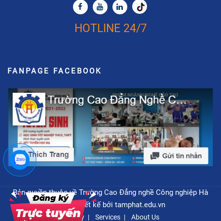
HOTLINE 24/7
FANPAGE FACEBOOK
Bản quyền thuộc về Trường Cao Đẳng nghề Công nghiệp Hà
Nội - Thiết kế bởi
tamphat.edu.vn
Privacy
Services
About Us