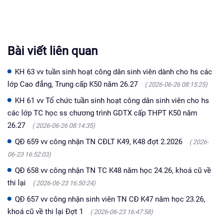
Bài viết liên quan
KH 63 vv tuần sinh hoạt công dân sinh viên dành cho hs các
lớp Cao đẳng, Trung cấp K50 năm 26.27
( 2026-06-26 08:15:25)
KH 61 vv Tổ chức tuần sinh hoạt công dân sinh viên cho hs
các lớp TC học ss chương trình GDTX cấp THPT K50 năm
26.27
( 2026-06-26 08:14:35)
QĐ 659 vv công nhận TN CĐLT K49, K48 đợt 2.2026
( 2026-
06-23 16:52:03)
QĐ 658 vv công nhận TN TC K48 năm học 24.26, khoá cũ về
thi lại
( 2026-06-23 16:50:24)
QĐ 657 vv công nhận sinh viên TN CĐ K47 năm học 23.26,
khoá cũ về thi lại Đợt 1
( 2026-06-23 16:47:58)