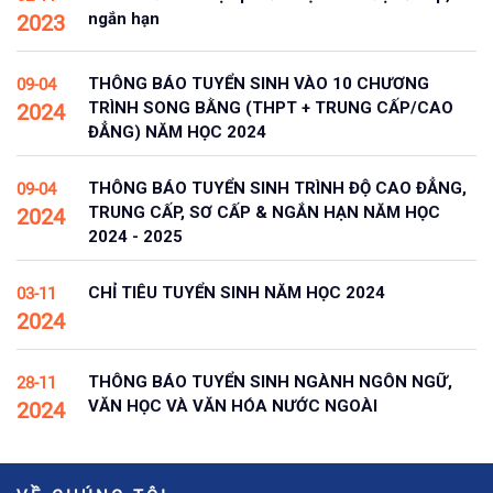
ngắn hạn
2023
THÔNG BÁO TUYỂN SINH VÀO 10 CHƯƠNG
09-04
TRÌNH SONG BẰNG (THPT + TRUNG CẤP/CAO
2024
ĐẲNG) NĂM HỌC 2024
THÔNG BÁO TUYỂN SINH TRÌNH ĐỘ CAO ĐẲNG,
09-04
TRUNG CẤP, SƠ CẤP & NGẮN HẠN NĂM HỌC
2024
2024 - 2025
CHỈ TIÊU TUYỂN SINH NĂM HỌC 2024
03-11
2024
THÔNG BÁO TUYỂN SINH NGÀNH NGÔN NGỮ,
28-11
VĂN HỌC VÀ VĂN HÓA NƯỚC NGOÀI
2024