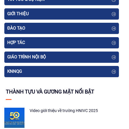
GIỚI THIỆU
ĐÀO TẠO
HỢP TÁC
GIÁO TRÌNH NỘI BỘ
KNNQG
THÀNH TỰU VÀ GƯƠNG MẶT NỔI BẬT
Video giới thiệu về trường HNIVC 2025