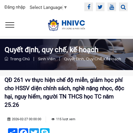
Đăng nhập
Select Language
▼
Quyết định, quy chế, kế hoạch
Trang Chủ
|
Sinh Viên
|
Quyết Định, Quy Chế, Kế Hoạch
QĐ 261 vv thực hiện chế độ miễn, giảm học phí
cho HSSV diện chính sách, nghề nặng nhọc, độc
hại, nguy hiểm, người TN THCS học TC năm
25.26
2026-02-27 00:00:00
115 lượt xem
Share
Facebook
Twitter
Skype