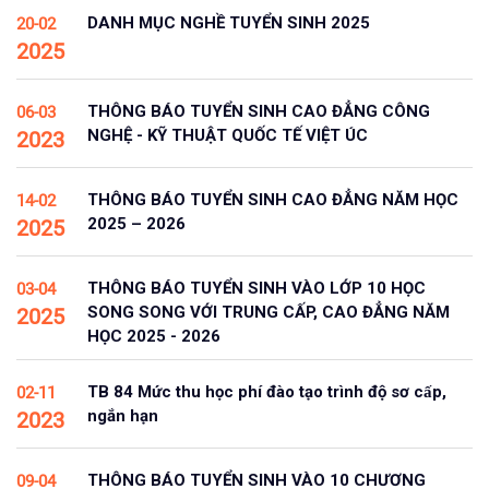
DANH MỤC NGHỀ TUYỂN SINH 2025
20-02
2025
THÔNG BÁO TUYỂN SINH CAO ĐẲNG CÔNG
06-03
NGHỆ - KỸ THUẬT QUỐC TẾ VIỆT ÚC
2023
THÔNG BÁO TUYỂN SINH CAO ĐẲNG NĂM HỌC
14-02
2025 – 2026
2025
THÔNG BÁO TUYỂN SINH VÀO LỚP 10 HỌC
03-04
SONG SONG VỚI TRUNG CẤP, CAO ĐẲNG NĂM
2025
HỌC 2025 - 2026
TB 84 Mức thu học phí đào tạo trình độ sơ cấp,
02-11
ngắn hạn
2023
THÔNG BÁO TUYỂN SINH VÀO 10 CHƯƠNG
09-04