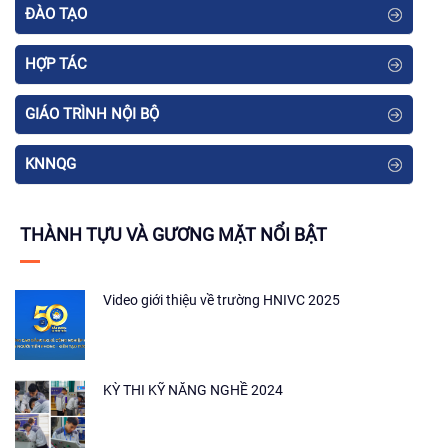
ĐÀO TẠO
HỢP TÁC
GIÁO TRÌNH NỘI BỘ
KNNQG
THÀNH TỰU VÀ GƯƠNG MẶT NỔI BẬT
Video giới thiệu về trường HNIVC 2025
KỲ THI KỸ NĂNG NGHỀ 2024