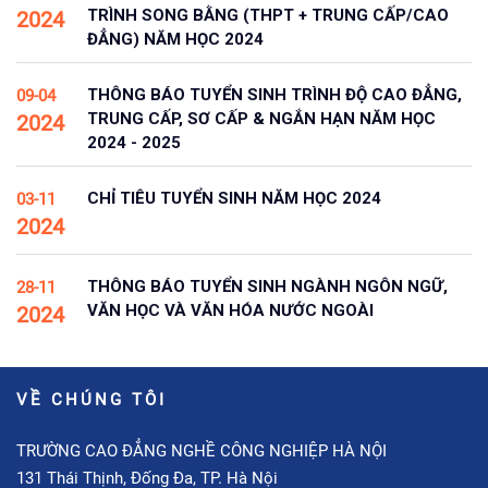
TRÌNH SONG BẰNG (THPT + TRUNG CẤP/CAO
2024
ĐẲNG) NĂM HỌC 2024
THÔNG BÁO TUYỂN SINH TRÌNH ĐỘ CAO ĐẲNG,
09-04
TRUNG CẤP, SƠ CẤP & NGẮN HẠN NĂM HỌC
2024
2024 - 2025
CHỈ TIÊU TUYỂN SINH NĂM HỌC 2024
03-11
2024
THÔNG BÁO TUYỂN SINH NGÀNH NGÔN NGỮ,
28-11
VĂN HỌC VÀ VĂN HÓA NƯỚC NGOÀI
2024
VỀ CHÚNG TÔI
TRƯỜNG CAO ĐẲNG NGHỀ CÔNG NGHIỆP HÀ NỘI
131 Thái Thịnh, Đống Đa, TP. Hà Nội