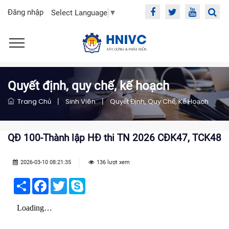
Đăng nhập
Select Language
▼
Quyết định, quy chế, kế hoạch
Trang Chủ
|
Sinh Viên
|
Quyết Định, Quy Chế, Kế Hoạch
QĐ 100-Thành lập HĐ thi TN 2026 CĐK47, TCK48
2026-03-10 08:21:35
136 lượt xem
Share
Facebook
Twitter
Skype