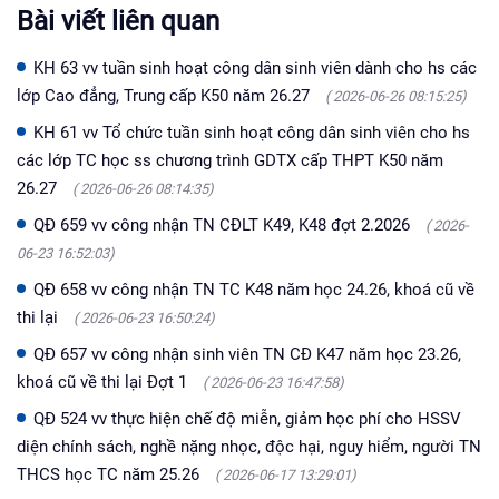
Bài viết liên quan
KH 63 vv tuần sinh hoạt công dân sinh viên dành cho hs các
lớp Cao đẳng, Trung cấp K50 năm 26.27
( 2026-06-26 08:15:25)
KH 61 vv Tổ chức tuần sinh hoạt công dân sinh viên cho hs
các lớp TC học ss chương trình GDTX cấp THPT K50 năm
26.27
( 2026-06-26 08:14:35)
QĐ 659 vv công nhận TN CĐLT K49, K48 đợt 2.2026
( 2026-
06-23 16:52:03)
QĐ 658 vv công nhận TN TC K48 năm học 24.26, khoá cũ về
thi lại
( 2026-06-23 16:50:24)
QĐ 657 vv công nhận sinh viên TN CĐ K47 năm học 23.26,
khoá cũ về thi lại Đợt 1
( 2026-06-23 16:47:58)
QĐ 524 vv thực hiện chế độ miễn, giảm học phí cho HSSV
diện chính sách, nghề nặng nhọc, độc hại, nguy hiểm, người TN
THCS học TC năm 25.26
( 2026-06-17 13:29:01)