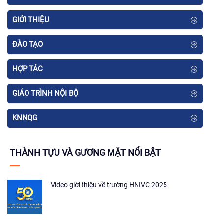
GIỚI THIỆU
ĐÀO TẠO
HỢP TÁC
GIÁO TRÌNH NỘI BỘ
KNNQG
THÀNH TỰU VÀ GƯƠNG MẶT NỔI BẬT
Video giới thiệu về trường HNIVC 2025