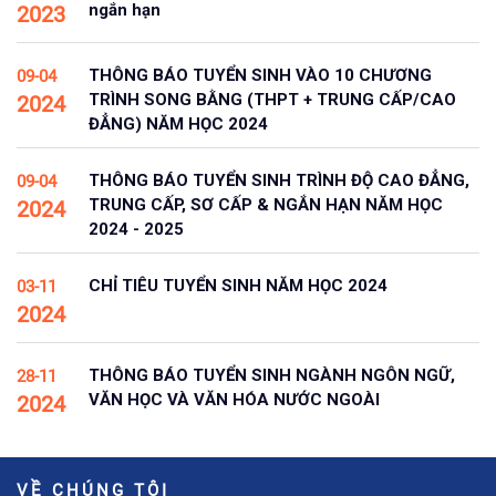
ngắn hạn
2023
THÔNG BÁO TUYỂN SINH VÀO 10 CHƯƠNG
09-04
TRÌNH SONG BẰNG (THPT + TRUNG CẤP/CAO
2024
ĐẲNG) NĂM HỌC 2024
THÔNG BÁO TUYỂN SINH TRÌNH ĐỘ CAO ĐẲNG,
09-04
TRUNG CẤP, SƠ CẤP & NGẮN HẠN NĂM HỌC
2024
2024 - 2025
CHỈ TIÊU TUYỂN SINH NĂM HỌC 2024
03-11
2024
THÔNG BÁO TUYỂN SINH NGÀNH NGÔN NGỮ,
28-11
VĂN HỌC VÀ VĂN HÓA NƯỚC NGOÀI
2024
VỀ CHÚNG TÔI