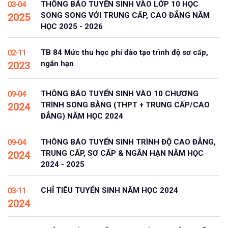
THÔNG BÁO TUYỂN SINH VÀO LỚP 10 HỌC
03-04
SONG SONG VỚI TRUNG CẤP, CAO ĐẲNG NĂM
2025
HỌC 2025 - 2026
TB 84 Mức thu học phí đào tạo trình độ sơ cấp,
02-11
ngắn hạn
2023
THÔNG BÁO TUYỂN SINH VÀO 10 CHƯƠNG
09-04
TRÌNH SONG BẰNG (THPT + TRUNG CẤP/CAO
2024
ĐẲNG) NĂM HỌC 2024
THÔNG BÁO TUYỂN SINH TRÌNH ĐỘ CAO ĐẲNG,
09-04
TRUNG CẤP, SƠ CẤP & NGẮN HẠN NĂM HỌC
2024
2024 - 2025
CHỈ TIÊU TUYỂN SINH NĂM HỌC 2024
03-11
2024