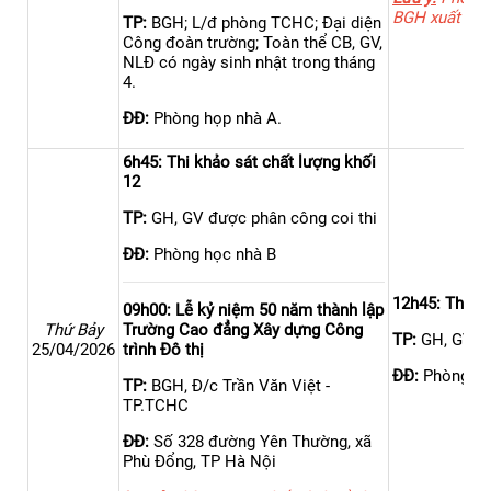
BGH xuất phát
TP:
BGH; L/đ phòng TCHC; Đại diện
Công đoàn trường; Toàn thể CB, GV,
NLĐ có ngày sinh nhật trong tháng
4.
ĐĐ:
Phòng họp nhà A.
6h45: Thi khảo sát chất lượng khối
12
TP:
GH, GV được phân công coi thi
ĐĐ:
Phòng học nhà B
12h45: Thi kh
09h00: Lễ kỷ niệm 50 năm thành lập
Thứ Bảy
Trường Cao đẳng Xây dựng Công
TP:
GH, GV đư
25/04/2026
trình Đô thị
ĐĐ:
Phòng họ
TP:
BGH, Đ/c Trần Văn Việt -
TP.TCHC
ĐĐ:
Số 328 đường Yên Thường, xã
Phù Đổng, TP Hà Nội