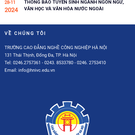
THÔNG BÁO TUYỂN SINH NGÀNH NGÔN NGỮ,
28-11
VĂN HỌC VÀ VĂN HÓA NƯỚC NGOÀI
2024
VỀ CHÚNG TÔI
TRƯỜNG CAO ĐẲNG NGHỀ CÔNG NGHIỆP HÀ NỘI
131 Thái Thịnh, Đống Đa, TP. Hà Nội
Tel: 0246.2757361 - 0243. 8533780 - 0246. 2753410
Email: info@hnivc.edu.vn