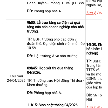
đô Hà Nội - 
Đoàn Huyền - Phòng ĐT và QLHSSV
Nghĩa Đô, Hà
ĐĐ:
Phòng họp nhà A
Lưu ý:
Phòng 
9h00: Lễ trao tặng xe điện và quà
tặng của các doanh nghiệp cho nhà
trường.
TP:
BGH, trưởng phó các đơn vị
đoàn thể. Đại diện sinh viên mỗi lớp
14h30: Khai g
10 SV.
bóp bấm huyệt
nghiệp)
ĐĐ:
Hội trường A và sân trường
TP:
BGH; L/đ
Trung tâm HT
09h45: Họp xét thi đua tháng
TTTS và HTK
04/2026.
và Bộ môn CS
Thứ Sáu
GDNN thuộc H
24/04/2026
TP:
Thường trực Hội đồng Thi đua -
giáo viên giả
Khen thưởng.
của lớp học.
ĐĐ:
Phòng họp nhà A.
ĐĐ:
56 Tô Hi
Nội
11h15: Sinh nhật tháng 04/2026.
Lưu ý:
Phòng 