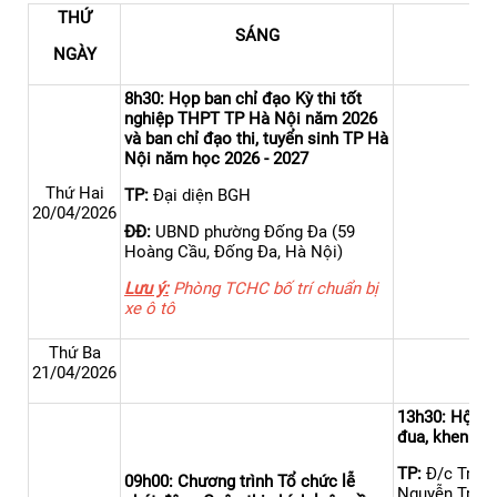
THỨ
SÁNG
NGÀY
8h30: Họp ban chỉ đạo Kỳ thi tốt
nghiệp THPT TP Hà Nội năm 2026
và ban chỉ đạo thi, tuyển sinh TP Hà
Nội năm học 2026 - 2027
Thứ Hai
TP:
Đại diện BGH
20/04/2026
ĐĐ:
UBND phường Đống Đa (59
Hoàng Cầu, Đống Đa, Hà Nội)
Lưu ý:
Phòng TCHC bố trí chuẩn bị
xe ô tô
Thứ Ba
21/04/2026
13h30: Hội ng
đua, khen th
TP:
Đ/c Trần 
09h00: Chương trình Tổ chức lễ
Nguyễn Trà M