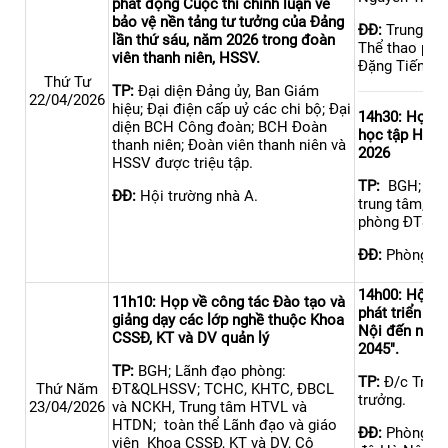
phát động Cuộc thi chính luận về
bảo vệ nền tảng tư tưởng của Đảng
ĐĐ:
Trung tâm
lần thứ sáu, năm 2026 trong đoàn
Thể thao phư
viên thanh niên, HSSV.
Đặng Tiến Đô
Thứ Tư
TP:
Đại diện Đảng ủy, Ban Giám
22/04/2026
hiệu; Đại điện cấp uỷ các chi bộ; Đại
14h30: Họp x
diện BCH Công đoàn; BCH Đoàn
học tập HSSV
thanh niên; Đoàn viên thanh niên và
2026
HSSV được triệu tập.
TP:
BGH; lãnh
ĐĐ:
Hội trường nhà A.
trung tâm, Đo
phòng ĐT&Q
ĐĐ:
Phòng họ
14h00: Hội t
11h10: Họp về công tác Đào tạo và
phát triển T
giảng dạy các lớp nghề thuộc Khoa
Nội đến năm 
CSSĐ, KT và DV quản lý
2045".
TP:
BGH; Lãnh đạo phòng:
TP:
Đ/c Trần 
Thứ Năm
ĐT&QLHSSV; TCHC, KHTC, ĐBCL
trưởng.
23/04/2026
và NCKH, Trung tâm HTVL và
HTDN; toàn thể Lãnh đạo và giáo
ĐĐ:
Phòng họp
viên Khoa CSSĐ, KT và DV, Cô