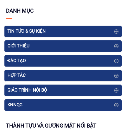
DANH MỤC
TIN TỨC & SỰ KIỆN
GIỚI THIỆU
ĐÀO TẠO
HỢP TÁC
GIÁO TRÌNH NỘI BỘ
KNNQG
THÀNH TỰU VÀ GƯƠNG MẶT NỔI BẬT