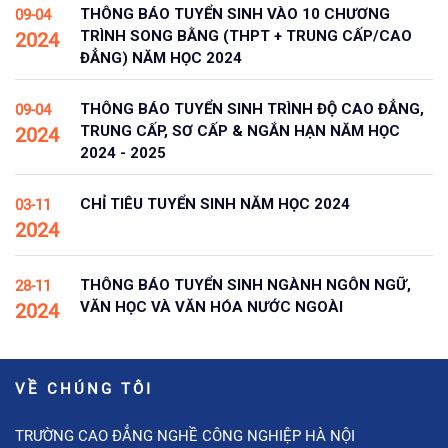
THÔNG BÁO TUYỂN SINH VÀO 10 CHƯƠNG
09-04
TRÌNH SONG BẰNG (THPT + TRUNG CẤP/CAO
2024
ĐẲNG) NĂM HỌC 2024
THÔNG BÁO TUYỂN SINH TRÌNH ĐỘ CAO ĐẲNG,
09-04
TRUNG CẤP, SƠ CẤP & NGẮN HẠN NĂM HỌC
2024
2024 - 2025
CHỈ TIÊU TUYỂN SINH NĂM HỌC 2024
03-11
2024
THÔNG BÁO TUYỂN SINH NGÀNH NGÔN NGỮ,
28-11
VĂN HỌC VÀ VĂN HÓA NƯỚC NGOÀI
2024
VỀ CHÚNG TÔI
TRƯỜNG CAO ĐẲNG NGHỀ CÔNG NGHIỆP HÀ NỘI