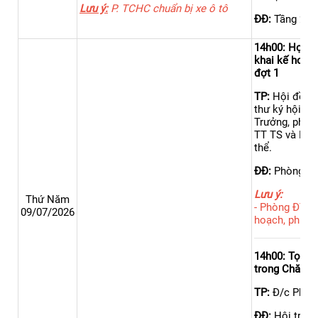
Lưu ý:
P. TCHC chuẩn bị xe ô tô
ĐĐ:
Tầng 2 n
14h00: Họp hộ
khai kế hoạc
đợt 1
TP:
Hội đồng t
thư ký hội đồ
Trưởng, phó 
TT TS và HTK
thể.
ĐĐ:
Phòng họ
Lưu ý:
Thứ Năm
- Phòng ĐT &
09/07/2026
hoạch, phươn
14h00: Tọa đ
trong Chăm s
TP:
Đ/c Phạm 
ĐĐ:
Hội trườ