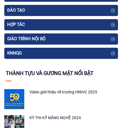
ĐÀO TẠO
HỢP TÁC
GIÁO TRÌNH NỘI BỘ
KNNQG
THÀNH TỰU VÀ GƯƠNG MẶT NỔI BẬT
Video giới thiệu về trường HNIVC 2025
KỲ THI KỸ NĂNG NGHỀ 2024