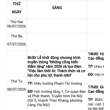
THỨ
SÁNG
NGÀY
Thứ Hai
06/07/2026
Thứ Ba
07/07/2026
14h00: Hội n
8h30: Lễ khởi động chương trình
Cao đẳng phí
truyền thông "Những cống hiến
thầm lặng" năm 2026 và tọa đàm
TP:
Hiệu trư
"Việc làm thời AI: Thách thức và cơ
ĐĐ:
Hội trườ
hội cho phụ nữ, thanh niên"
Thứ Tư
TP:
Hiệu trưởng Phạm Thị Hường
17h00: Giao 
08/07/2026
ĐĐ:
Hội trường tầng 1, Cơ quan Báo
Cao đẳng phí
và Phát thanh, Truyền hình Hà Nội
TP:
BGH, Trư
(Số 5, Huỳnh Thúc Kháng, phường
các cán bộ, 
Láng, Hà Nội)
và đại biểu t