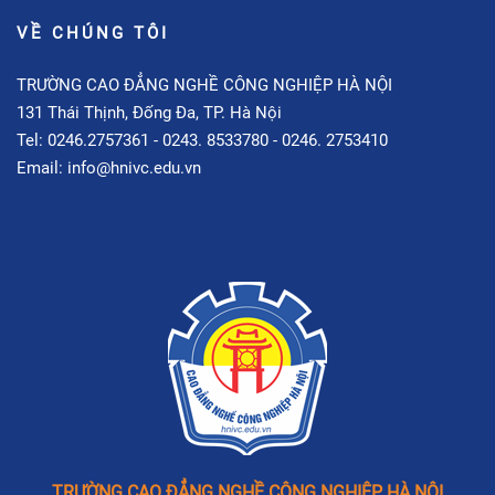
VỀ CHÚNG TÔI
TRƯỜNG CAO ĐẲNG NGHỀ CÔNG NGHIỆP HÀ NỘI
131 Thái Thịnh, Đống Đa, TP. Hà Nội
Tel: 0246.2757361 - 0243. 8533780 - 0246. 2753410
Email: info@hnivc.edu.vn
TRƯỜNG CAO ĐẲNG NGHỀ CÔNG NGHIỆP HÀ NỘI