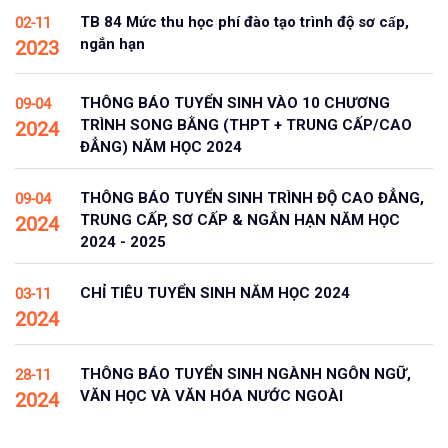
TB 84 Mức thu học phí đào tạo trình độ sơ cấp,
02-11
ngắn hạn
2023
THÔNG BÁO TUYỂN SINH VÀO 10 CHƯƠNG
09-04
TRÌNH SONG BẰNG (THPT + TRUNG CẤP/CAO
2024
ĐẲNG) NĂM HỌC 2024
THÔNG BÁO TUYỂN SINH TRÌNH ĐỘ CAO ĐẲNG,
09-04
TRUNG CẤP, SƠ CẤP & NGẮN HẠN NĂM HỌC
2024
2024 - 2025
CHỈ TIÊU TUYỂN SINH NĂM HỌC 2024
03-11
2024
THÔNG BÁO TUYỂN SINH NGÀNH NGÔN NGỮ,
28-11
VĂN HỌC VÀ VĂN HÓA NƯỚC NGOÀI
2024