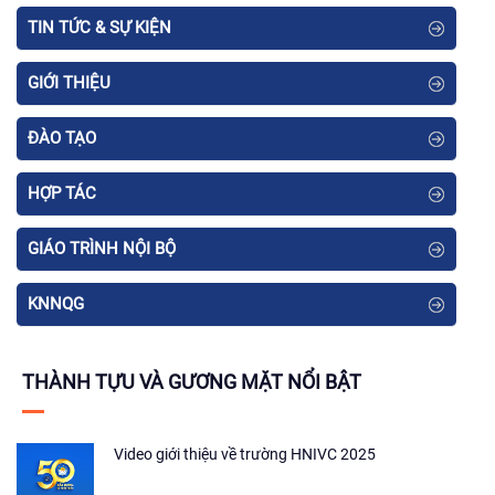
TIN TỨC & SỰ KIỆN
GIỚI THIỆU
ĐÀO TẠO
HỢP TÁC
GIÁO TRÌNH NỘI BỘ
KNNQG
THÀNH TỰU VÀ GƯƠNG MẶT NỔI BẬT
Video giới thiệu về trường HNIVC 2025