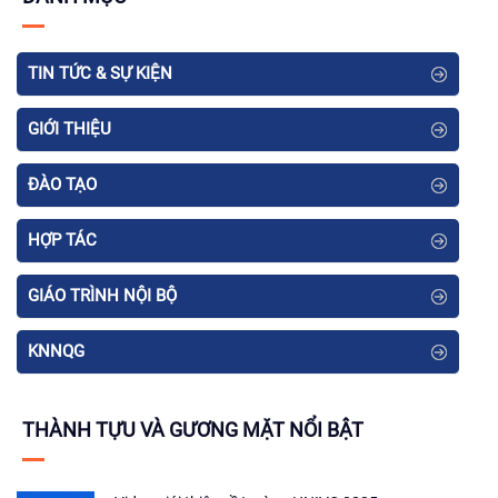
TIN TỨC & SỰ KIỆN
GIỚI THIỆU
ĐÀO TẠO
HỢP TÁC
GIÁO TRÌNH NỘI BỘ
KNNQG
THÀNH TỰU VÀ GƯƠNG MẶT NỔI BẬT