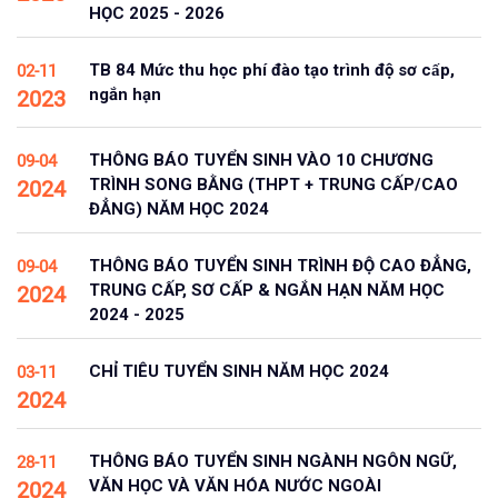
HỌC 2025 - 2026
TB 84 Mức thu học phí đào tạo trình độ sơ cấp,
02-11
ngắn hạn
2023
THÔNG BÁO TUYỂN SINH VÀO 10 CHƯƠNG
09-04
TRÌNH SONG BẰNG (THPT + TRUNG CẤP/CAO
2024
ĐẲNG) NĂM HỌC 2024
THÔNG BÁO TUYỂN SINH TRÌNH ĐỘ CAO ĐẲNG,
09-04
TRUNG CẤP, SƠ CẤP & NGẮN HẠN NĂM HỌC
2024
2024 - 2025
CHỈ TIÊU TUYỂN SINH NĂM HỌC 2024
03-11
2024
THÔNG BÁO TUYỂN SINH NGÀNH NGÔN NGỮ,
28-11
VĂN HỌC VÀ VĂN HÓA NƯỚC NGOÀI
2024