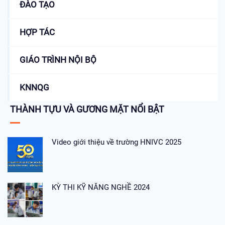
ĐÀO TẠO
HỢP TÁC
GIÁO TRÌNH NỘI BỘ
KNNQG
THÀNH TỰU VÀ GƯƠNG MẶT NỔI BẬT
Video giới thiệu về trường HNIVC 2025
KỲ THI KỸ NĂNG NGHỀ 2024