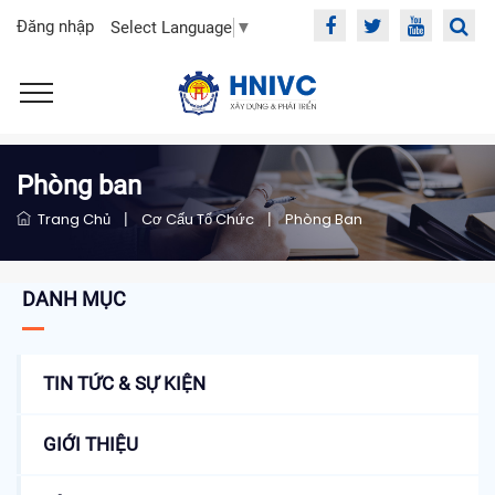
Đăng nhập
Select Language
▼
Phòng ban
Trang Chủ
|
Cơ Cấu Tổ Chức
|
Phòng Ban
DANH MỤC
TIN TỨC & SỰ KIỆN
GIỚI THIỆU