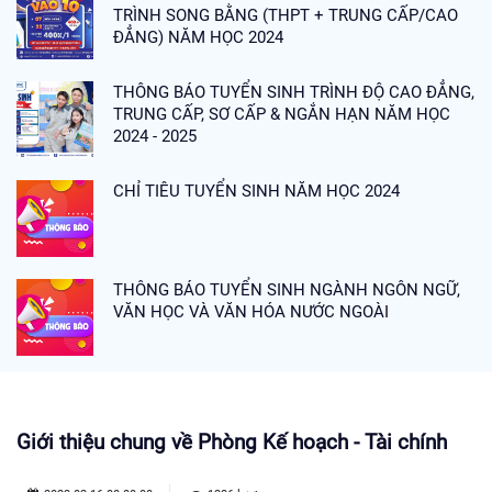
TRÌNH SONG BẰNG (THPT + TRUNG CẤP/CAO
ĐẲNG) NĂM HỌC 2024
THÔNG BÁO TUYỂN SINH TRÌNH ĐỘ CAO ĐẲNG,
TRUNG CẤP, SƠ CẤP & NGẮN HẠN NĂM HỌC
2024 - 2025
CHỈ TIÊU TUYỂN SINH NĂM HỌC 2024
THÔNG BÁO TUYỂN SINH NGÀNH NGÔN NGỮ,
VĂN HỌC VÀ VĂN HÓA NƯỚC NGOÀI
Giới thiệu chung về Phòng Kế hoạch - Tài chính