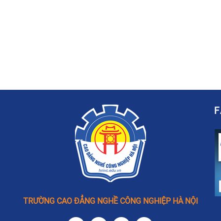
TRƯỜNG CAO ĐẲNG NGHỀ CÔNG NGHIỆP HÀ NỘI