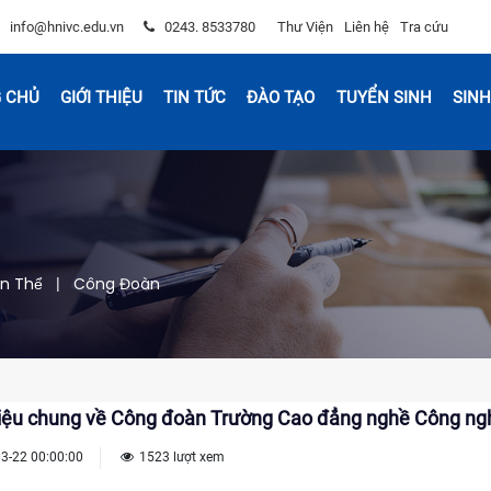
info@hnivc.edu.vn
0243. 8533780
Thư Viện
Liên hệ
Tra cứu
 CHỦ
GIỚI THIỆU
TIN TỨC
ĐÀO TẠO
TUYỂN SINH
SINH
n Thể
Công Đoàn
|
hiệu chung về Công đoàn Trường Cao đẳng nghề Công ng
3-22 00:00:00
1523 lượt xem