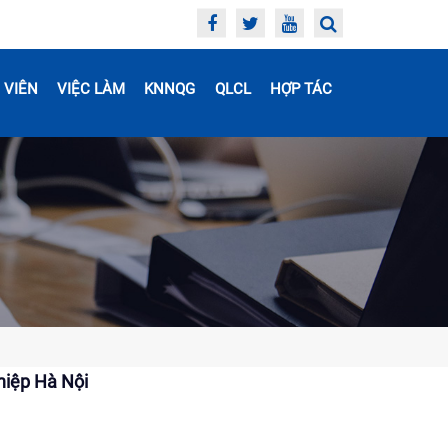
 VIÊN
VIỆC LÀM
KNNQG
QLCL
HỢP TÁC
hiệp Hà Nội