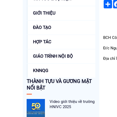
Sh
GIỚI THIỆU
ĐÀO TẠO
BCH Côn
HỢP TÁC
Đ/c Ng
GIÁO TRÌNH NỘI BỘ
Địa chỉ
KNNQG
THÀNH TỰU VÀ GƯƠNG MẶT
NỔI BẬT
Video giới thiệu về trường
HNIVC 2025