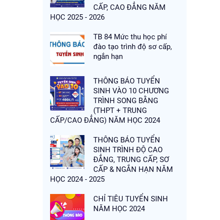
CẤP, CAO ĐẲNG NĂM
HỌC 2025 - 2026
TB 84 Mức thu học phí
đào tạo trình độ sơ cấp,
ngắn hạn
THÔNG BÁO TUYỂN
SINH VÀO 10 CHƯƠNG
TRÌNH SONG BẰNG
(THPT + TRUNG
CẤP/CAO ĐẲNG) NĂM HỌC 2024
THÔNG BÁO TUYỂN
SINH TRÌNH ĐỘ CAO
ĐẲNG, TRUNG CẤP, SƠ
CẤP & NGẮN HẠN NĂM
HỌC 2024 - 2025
CHỈ TIÊU TUYỂN SINH
NĂM HỌC 2024