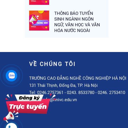
THÔNG BÁO TUYỂN
SINH NGÀNH NGÔN
NGỮ, VĂN HỌC VÀ VĂN
HÓA NƯỚC NGOÀI
VỀ CHÚNG TÔI
TRƯỜNG CAO ĐẲNG NGHỀ CÔNG NGHIỆP HÀ NỘI
131 Thái Thịnh, Đống Đa, TP. Hà Nội
Tel: 0246.2757361 - 0243. 8533780 - 0246. 2753410
Email: info@hnivc.edu.vn