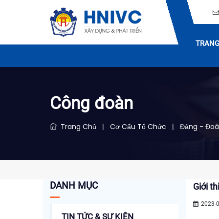
TRANG
Công đoàn
Trang Chủ
Cơ Cấu Tổ Chức
Đảng - Đoà
|
|
DANH MỤC
Giới t
2023-0
TIN TỨC & SỰ KIỆN