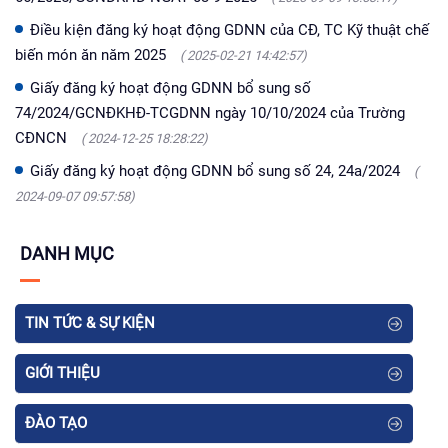
Điều kiện đăng ký hoạt động GDNN của CĐ, TC Kỹ thuật chế
biến món ăn năm 2025
( 2025-02-21 14:42:57)
Giấy đăng ký hoạt động GDNN bổ sung số
74/2024/GCNĐKHĐ-TCGDNN ngày 10/10/2024 của Trường
CĐNCN
( 2024-12-25 18:28:22)
Giấy đăng ký hoạt động GDNN bổ sung số 24, 24a/2024
(
2024-09-07 09:57:58)
DANH MỤC
TIN TỨC & SỰ KIỆN
GIỚI THIỆU
ĐÀO TẠO