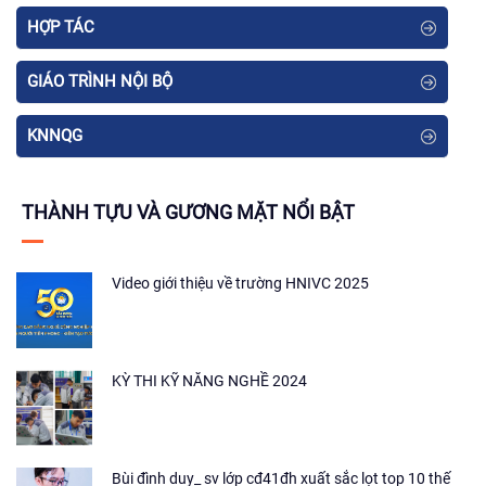
HỢP TÁC
GIÁO TRÌNH NỘI BỘ
KNNQG
THÀNH TỰU VÀ GƯƠNG MẶT NỔI BẬT
Video giới thiệu về trường HNIVC 2025
KỲ THI KỸ NĂNG NGHỀ 2024
Bùi đình duy_ sv lớp cđ41đh xuất sắc lọt top 10 thế