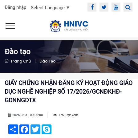
Đăng nhập
Select Language
▼
Đào tạo
Trang Chủ
|
Đào Tạo
GIẤY CHỨNG NHẬN ĐĂNG KÝ HOẠT ĐỘNG GIÁO
DỤC NGHỀ NGHIỆP SỐ 17/2026/GCNĐKHĐ-
GDNNGDTX
2026-03-31 00:00:00
175 lượt xem
Share
Facebook
Twitter
Skype