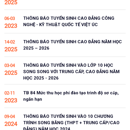
2025
THÔNG BÁO TUYỂN SINH CAO ĐẲNG CÔNG
06-03
NGHỆ - KỸ THUẬT QUỐC TẾ VIỆT ÚC
2023
THÔNG BÁO TUYỂN SINH CAO ĐẲNG NĂM HỌC
14-02
2025 – 2026
2025
THÔNG BÁO TUYỂN SINH VÀO LỚP 10 HỌC
03-04
SONG SONG VỚI TRUNG CẤP, CAO ĐẲNG NĂM
2025
HỌC 2025 - 2026
TB 84 Mức thu học phí đào tạo trình độ sơ cấp,
02-11
ngắn hạn
2023
THÔNG BÁO TUYỂN SINH VÀO 10 CHƯƠNG
09-04
TRÌNH SONG BẰNG (THPT + TRUNG CẤP/CAO
2024
ĐẲNG) NĂM HỌC 2024