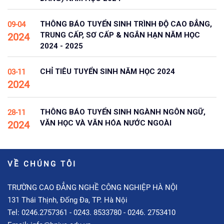
THÔNG BÁO TUYỂN SINH TRÌNH ĐỘ CAO ĐẲNG,
09-04
TRUNG CẤP, SƠ CẤP & NGẮN HẠN NĂM HỌC
2024
2024 - 2025
CHỈ TIÊU TUYỂN SINH NĂM HỌC 2024
03-11
2024
THÔNG BÁO TUYỂN SINH NGÀNH NGÔN NGỮ,
28-11
VĂN HỌC VÀ VĂN HÓA NƯỚC NGOÀI
2024
VỀ CHÚNG TÔI
TRƯỜNG CAO ĐẲNG NGHỀ CÔNG NGHIỆP HÀ NỘI
131 Thái Thịnh, Đống Đa, TP. Hà Nội
Tel: 0246.2757361 - 0243. 8533780 - 0246. 2753410