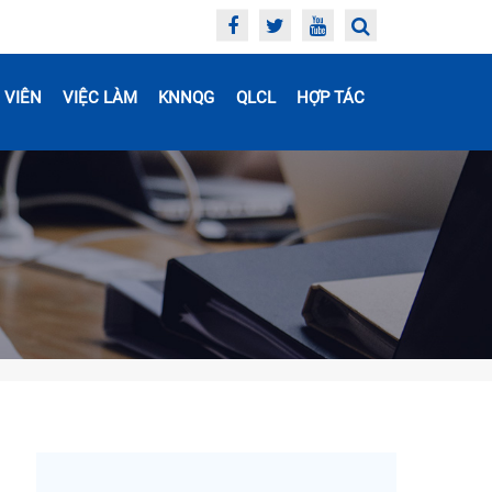
 VIÊN
VIỆC LÀM
KNNQG
QLCL
HỢP TÁC