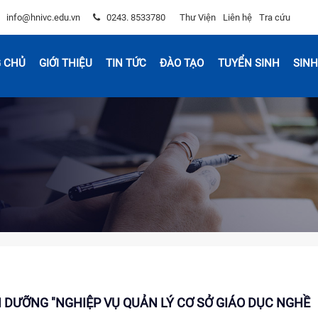
info@hnivc.edu.vn
0243. 8533780
Thư Viện
Liên hệ
Tra cứu
 CHỦ
GIỚI THIỆU
TIN TỨC
ĐÀO TẠO
TUYỂN SINH
SINH
I DƯỠNG "NGHIỆP VỤ QUẢN LÝ CƠ SỞ GIÁO DỤC NGHỀ