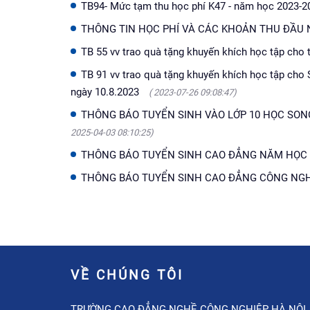
TB94- Mức tạm thu học phí K47 - năm học 2023-
THÔNG TIN HỌC PHÍ VÀ CÁC KHOẢN THU ĐẦU N
TB 55 vv trao quà tặng khuyến khích học tập cho
TB 91 vv trao quà tặng khuyến khích học tập cho
ngày 10.8.2023
( 2023-07-26 09:08:47)
THÔNG BÁO TUYỂN SINH VÀO LỚP 10 HỌC SONG
2025-04-03 08:10:25)
THÔNG BÁO TUYỂN SINH CAO ĐẲNG NĂM HỌC 
THÔNG BÁO TUYỂN SINH CAO ĐẲNG CÔNG NGHỆ
VỀ CHÚNG TÔI
TRƯỜNG CAO ĐẲNG NGHỀ CÔNG NGHIỆP HÀ NỘI