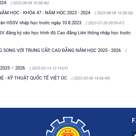
2024
( 2023-08-08 16:58:46)
ĂM HỌC - KHÓA 47 - NĂM HỌC 2023 - 2024
( 2023-08-08 16:58:36)
 tân HSSV nhập học trước ngày 10.8.2023
( 2023-07-26 09:09:47)
 SV đăng ký vào học trình độ Cao đẳng Liên thông nhập học trước
 SONG VỚI TRUNG CẤP, CAO ĐẲNG NĂM HỌC 2025 - 2026
(
2025 – 2026
( 2025-02-14 12:14:01)
 - KỸ THUẬT QUỐC TẾ VIỆT ÚC
( 2023-03-06 14:56:49)