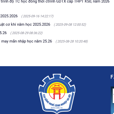
n trình độ TC học đồng thời ctrinh GDTX cấp THPT K50, năm 2026
 2025.2026
( 2025-09-16 14:22:17)
huật cơ khí năm học 2025.2026
( 2025-09-08 12:00:52)
25.26
( 2025-08-29 08:36:22)
SV may mắn nhập học năm 25.26
( 2025-08-28 10:20:48)