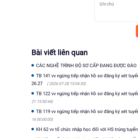
Bài viết liên quan
CÁC NGHỀ TRÌNH ĐỘ SƠ CẤP ĐANG ĐƯỢC ĐÀO
TB 141 vv ngừng tiếp nhận hồ sơ đăng ký xét tuyể
26.27
( 2026-07-28 15:04:30)
TB 122 vv ngừng tiếp nhận hồ sơ đăng ký xét tuyể
21 15:50:44)
TB 119 vv ngừng tiếp nhận hồ sơ đăng ký xét tuyể
16 00:00:00)
KH 62 vv tổ chức nhập học đối với HS trúng tuyể