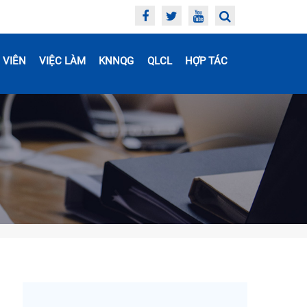
 VIÊN
VIỆC LÀM
KNNQG
QLCL
HỢP TÁC