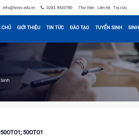
info@hnivc.edu.vn
0243. 8533780
Thư Viện
Liên hệ
Tra cứu
 CHỦ
GIỚI THIỆU
TIN TỨC
ĐÀO TẠO
TUYỂN SINH
SINH
 Sinh
 CĐ50OTO1; 50OTO1