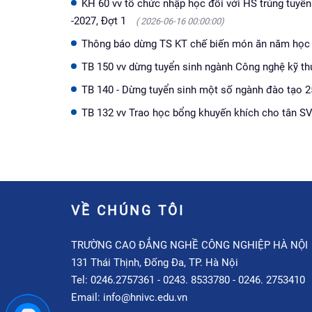
KH 60 vv tổ chức nhập học đối với HS trúng tuyể
-2027, Đợt 1
( 2026-06-16 00:00:00)
Thông báo dừng TS KT chế biến món ăn năm học
TB 150 vv dừng tuyển sinh ngành Công nghệ kỹ t
TB 140 - Dừng tuyển sinh một số ngành đào tạo 
TB 132 vv Trao học bổng khuyến khích cho tân 
VỀ CHÚNG TÔI
TRƯỜNG CAO ĐẲNG NGHỀ CÔNG NGHIỆP HÀ NỘI
131 Thái Thịnh, Đống Đa, TP. Hà Nội
Tel: 0246.2757361 - 0243. 8533780 - 0246. 2753410
Email: info@hnivc.edu.vn