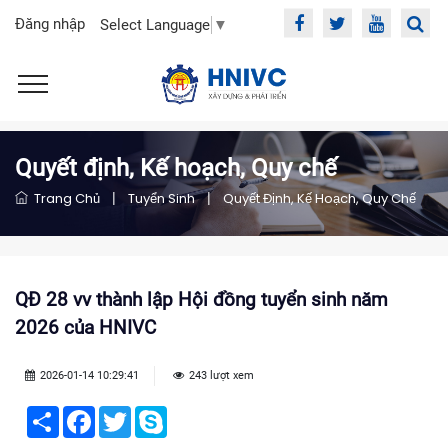
Đăng nhập
Select Language
▼
Quyết định, Kế hoạch, Quy chế
Trang Chủ
|
Tuyển Sinh
|
Quyết Định, Kế Hoạch, Quy Chế
QĐ 28 vv thành lập Hội đồng tuyển sinh năm
2026 của HNIVC
2026-01-14 10:29:41
243 lượt xem
Share
Facebook
Twitter
Skype