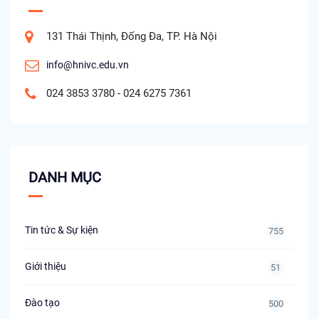
131 Thái Thịnh, Đống Đa, TP. Hà Nội
info@hnivc.edu.vn
024 3853 3780 - 024 6275 7361
DANH MỤC
Tin tức & Sự kiện
755
Giới thiệu
51
Đào tạo
500