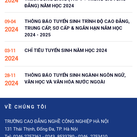
2024
ĐẲNG) NĂM HỌC 2024
THÔNG BÁO TUYỂN SINH TRÌNH ĐỘ CAO ĐẲNG,
09-04
TRUNG CẤP, SƠ CẤP & NGẮN HẠN NĂM HỌC
2024
2024 - 2025
CHỈ TIÊU TUYỂN SINH NĂM HỌC 2024
03-11
2024
THÔNG BÁO TUYỂN SINH NGÀNH NGÔN NGỮ,
28-11
VĂN HỌC VÀ VĂN HÓA NƯỚC NGOÀI
2024
VỀ CHÚNG TÔI
TRƯỜNG CAO ĐẲNG NGHỀ CÔNG NGHIỆP HÀ NỘI
131 Thái Thịnh, Đống Đa, TP. Hà Nội
Tel: 0246.2757361 - 0243. 8533780 - 0246. 2753410