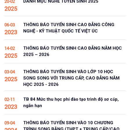
DANH MỤC NGHỀ TUYỂN SINH 2025
20-02
2025
THÔNG BÁO TUYỂN SINH CAO ĐẲNG CÔNG
06-03
NGHỆ - KỸ THUẬT QUỐC TẾ VIỆT ÚC
2023
THÔNG BÁO TUYỂN SINH CAO ĐẲNG NĂM HỌC
14-02
2025 – 2026
2025
THÔNG BÁO TUYỂN SINH VÀO LỚP 10 HỌC
03-04
SONG SONG VỚI TRUNG CẤP, CAO ĐẲNG NĂM
2025
HỌC 2025 - 2026
TB 84 Mức thu học phí đào tạo trình độ sơ cấp,
02-11
ngắn hạn
2023
THÔNG BÁO TUYỂN SINH VÀO 10 CHƯƠNG
09-04
TRÌNH SONG BẰNG (THPT + TRUNG CẤP/CAO