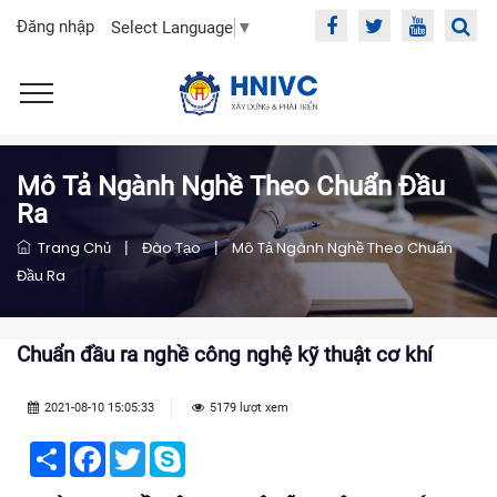
Đăng nhập
Select Language
▼
Mô Tả Ngành Nghề Theo Chuẩn Đầu
Ra
Trang Chủ
|
Đào Tạo
|
Mô Tả Ngành Nghề Theo Chuẩn
Đầu Ra
Chuẩn đầu ra nghề công nghệ kỹ thuật cơ khí
2021-08-10 15:05:33
5179 lượt xem
Share
Facebook
Twitter
Skype