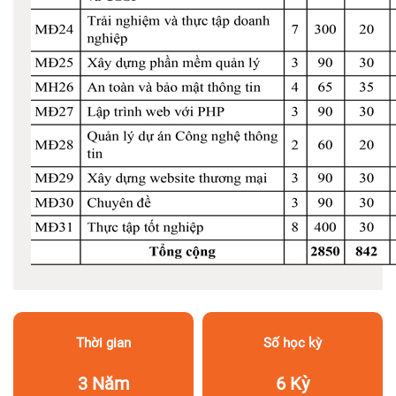
Thời gian
Số học kỳ
3 Năm
6 Kỳ