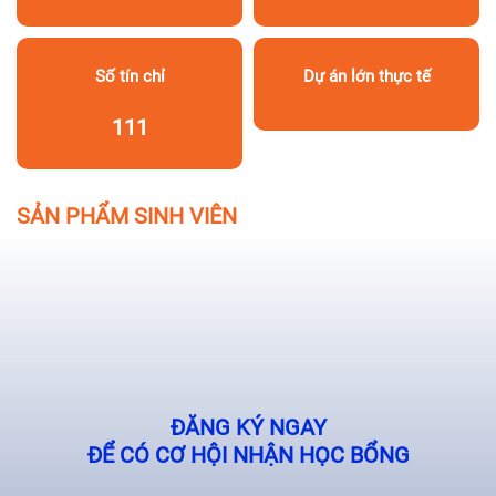
Số tín chỉ
Dự án lớn thực tế
111
SẢN PHẨM SINH VIÊN
ĐĂNG KÝ NGAY
ĐỂ CÓ CƠ HỘI NHẬN HỌC BỔNG