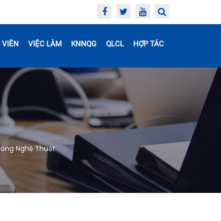
 VIÊN
VIỆC LÀM
KNNQG
QLCL
HỢP TÁC
óng Nghệ Thuật