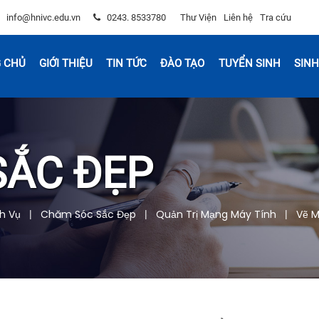
info@hnivc.edu.vn
0243. 8533780
Thư Viện
Liên hệ
Tra cứu
 CHỦ
GIỚI THIỆU
TIN TỨC
ĐÀO TẠO
TUYỂN SINH
SINH
SẮC ĐẸP
h Vụ
Chăm Sóc Sắc Đẹp
Quản Trị Mạng Máy Tính
Vẽ M
|
|
|