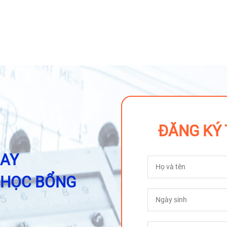
ĐĂNG KÝ 
GAY
 HỌC BỔNG