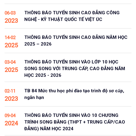
THÔNG BÁO TUYỂN SINH CAO ĐẲNG CÔNG
06-03
NGHỆ - KỸ THUẬT QUỐC TẾ VIỆT ÚC
2023
THÔNG BÁO TUYỂN SINH CAO ĐẲNG NĂM HỌC
14-02
2025 – 2026
2025
THÔNG BÁO TUYỂN SINH VÀO LỚP 10 HỌC
03-04
SONG SONG VỚI TRUNG CẤP, CAO ĐẲNG NĂM
2025
HỌC 2025 - 2026
TB 84 Mức thu học phí đào tạo trình độ sơ cấp,
02-11
ngắn hạn
2023
THÔNG BÁO TUYỂN SINH VÀO 10 CHƯƠNG
09-04
TRÌNH SONG BẰNG (THPT + TRUNG CẤP/CAO
2024
ĐẲNG) NĂM HỌC 2024