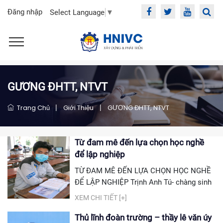
Đăng nhập
Select Language
▼
GƯƠNG ĐHTT, NTVT
Trang Chủ
|
Giới Thiệu
|
GƯƠNG ĐHTT, NTVT
Từ đam mê đến lựa chọn học nghề
để lập nghiệp
TỪ ĐAM MÊ ĐẾN LỰA CHỌN HỌC NGHỀ
ĐỂ LẬP NGHIỆP Trịnh Anh Tú- chàng sinh
viên đam mê Công nghệ ô tô, từ việc chọn
XEM CHI TIẾT [+]
học Đại học đến việc quyết tâm chuyển
hướng lựa chọn học nghề để lập nghiệp.
Thủ lĩnh đoàn trường – thầy lê văn úy