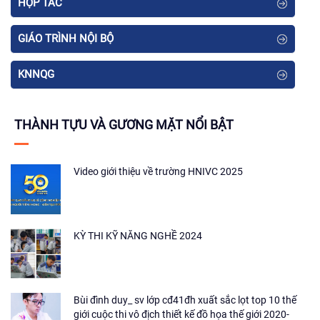
HỢP TÁC
GIÁO TRÌNH NỘI BỘ
KNNQG
THÀNH TỰU VÀ GƯƠNG MẶT NỔI BẬT
Video giới thiệu về trường HNIVC 2025
KỲ THI KỸ NĂNG NGHỀ 2024
Bùi đình duy_ sv lớp cđ41đh xuất sắc lọt top 10 thế
giới cuộc thi vô địch thiết kế đồ họa thế giới 2020-