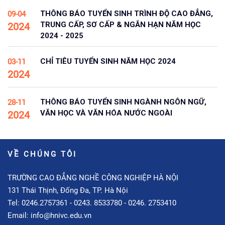
THÔNG BÁO TUYỂN SINH TRÌNH ĐỘ CAO ĐẲNG,
09-04
TRUNG CẤP, SƠ CẤP & NGẮN HẠN NĂM HỌC
2024
2024 - 2025
CHỈ TIÊU TUYỂN SINH NĂM HỌC 2024
03-11
2024
THÔNG BÁO TUYỂN SINH NGÀNH NGÔN NGỮ,
28-11
VĂN HỌC VÀ VĂN HÓA NƯỚC NGOÀI
2024
VỀ CHÚNG TÔI
TRƯỜNG CAO ĐẲNG NGHỀ CÔNG NGHIỆP HÀ NỘI
131 Thái Thịnh, Đống Đa, TP. Hà Nội
Tel: 0246.2757361 - 0243. 8533780 - 0246. 2753410
Email: info@hnivc.edu.vn