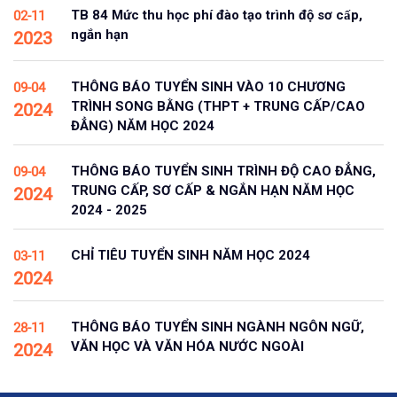
TB 84 Mức thu học phí đào tạo trình độ sơ cấp,
02-11
ngắn hạn
2023
THÔNG BÁO TUYỂN SINH VÀO 10 CHƯƠNG
09-04
TRÌNH SONG BẰNG (THPT + TRUNG CẤP/CAO
2024
ĐẲNG) NĂM HỌC 2024
THÔNG BÁO TUYỂN SINH TRÌNH ĐỘ CAO ĐẲNG,
09-04
TRUNG CẤP, SƠ CẤP & NGẮN HẠN NĂM HỌC
2024
2024 - 2025
CHỈ TIÊU TUYỂN SINH NĂM HỌC 2024
03-11
2024
THÔNG BÁO TUYỂN SINH NGÀNH NGÔN NGỮ,
28-11
VĂN HỌC VÀ VĂN HÓA NƯỚC NGOÀI
2024