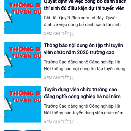
Hà Nội
Quyết định về việc công bố danh sách
thí sinh đủ điều kiện dự thi tuyển viên
chức năm 2020 trường cao đẳng
Chi tiết Quyết định xem tại đây: Quyết
nghề công nghiêp hà nội năm 2020
định về việc công bố danh sách thí sinh
đủ điều kiện dự thi tuyển viên chức
XEM CHI TIẾT [+]
Trường Cao đẳng nghề công nghiệp năm
2020
Thông báo nội dung ôn tập thi tuyển
viên chức năm 2020 trường cao
đẳng nghề công nghiêp hà nội năm
Trường Cao đẳng nghề Công nghiệp Hà
2020
Nội thông báo nội dung ôn tập tuyển dụng
viên chức năm 2020 vòng 1 như sau:
XEM CHI TIẾT [+]
download: nội dung ôn tập tin học nội
dung ôn tập tiếng anh
Tuyển dụng viên chức trường cao
đẳng nghề công nghiêp hà nội năm
2020
Trường Cao đẳng nghề Công nghiệp Hà
Nội thông báo tuyển dụng viên chức năm
2020 như sau: 1. Số lượng tuyển dụng: 24
XEM CHI TIẾT [+]
chỉ tiêu 2. Hình thức tuyển dụng: Thi tuyển