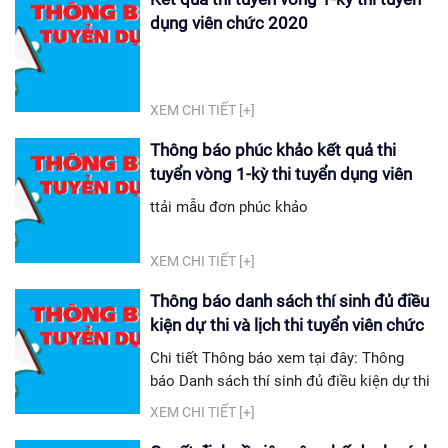
thực hành giảng giảng viên điện tử Danh
dụng viên chức 2020
mục bài giảng thi thực hành giảng giảng
viên tiếng anh
XEM CHI TIẾT [+]
Thông báo phúc khảo kết quả thi
tuyển vòng 1-kỳ thi tuyển dụng viên
chức 2020
ttải mẫu đơn phúc khảo
XEM CHI TIẾT [+]
Thông báo danh sách thí sinh đủ điều
kiện dự thi và lịch thi tuyển viên chức
năm 2020 của trường cao đẳng nghề
Chi tiết Thông báo xem tại đây: Thông
công nghiêp hà nội năm 2020
báo Danh sách thí sinh đủ điều kiện dự thi
và lịch thi tuyển dụng viên chức năm 2020
XEM CHI TIẾT [+]
của Trường Cao đẳng nghề công nghiệp