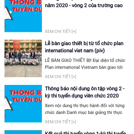
năm 2020 - vòng 2 của trường cao
đẳng nghề công nghiêp hà nội
XEM CHI TIẾT [+]
Lễ bàn giao thiết bị từ tổ chức plan
international viet nam (piv)
LỄ BÀN GIAO THIẾT BỊ! Đại diện tổ chức
Plan international Vietnam bàn giao tới
Nhà trường một số thiết bị tăng cường
XEM CHI TIẾT [+]
thêm cho các hoạt động của dự án " Hỗ
trợ dạy nghề cho thanh niên có hoàn cảnh
Thông báo nội dung ôn tập vòng 2 -
khó khăn tại Hà Nội" do tổ chức PIV từng
kỳ thi tuyển dụng viên chức 2020
phối hợp với KOICA, Huyndai Motor và
Xem nội dung thi thực hành đối với từng
Huyndai E&C triển khai cùng Nhà trường.
chức danh Danh mục bài giảng thi thực
Với mục tiêu hỗ trợ thanh niên được học
hành giảng giảng viên cơ khí Danh mục
XEM CHI TIẾT [+]
nghề phù hợp với định...
bài giảng thi thực hành giảng giảng viên
công nghệ ô tô Danh mục bài giảng thi
Kết quả thi tuyển vòng 1-kỳ thi tuyển