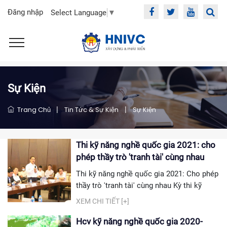
Đăng nhập
Select Language
▼
Sự Kiện
Trang Chủ
|
Tin Tức & Sự Kiện
|
Sự Kiện
Thi kỹ năng nghề quốc gia 2021: cho
phép thầy trò 'tranh tài' cùng nhau
Thi kỹ năng nghề quốc gia 2021: Cho phép
thầy trò 'tranh tài' cùng nhau Kỳ thi kỹ
năng nghề quốc gia lần thứ 12 năm 2021
XEM CHI TIẾT [+]
không chỉ giới hạn chỉ có người từ 23 - 25
tuổi trở xuống dự thi, mà sẽ mở rộng đối
Hcv kỹ năng nghề quốc gia 2020-