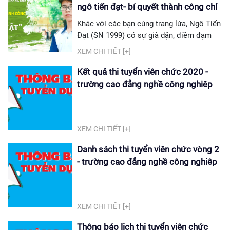
tượng tham dự là người lao động có độ
ngô tiến đạt- bí quyết thành công chỉ
tuổi từ 15 - 60...
có 2 từ "kỷ luật"
Khác với các bạn cùng trang lứa, Ngô Tiến
Đạt (SN 1999) có sự già dặn, điềm đạm
của một bạn trẻ nhưng giàu trải nghiệm.
XEM CHI TIẾT [+]
Đi làm từ khi mới 18 tuổi, Đạt không có
nhiều lựa chọn cho những công việc tốt.
Kết quả thi tuyển viên chức 2020 -
Nhận thấy ước muốn và năng lực của bản
trường cao đẳng nghề công nghiêp
thân không thể bị “lãng phí” như vậy, em
hà nội
đã chọn cho mình con đường mới là học
nghề và giành được những thành...
XEM CHI TIẾT [+]
Danh sách thi tuyển viên chức vòng 2
- trường cao đẳng nghề công nghiêp
hà nội
XEM CHI TIẾT [+]
Thông báo lịch thi tuyển viên chức