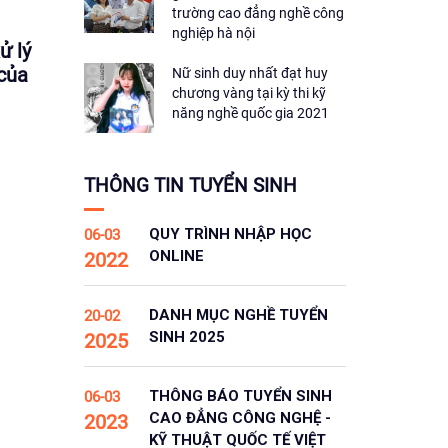
trường cao đẳng nghề công
nghiệp hà nội
ử lý
 của
Nữ sinh duy nhất đạt huy
chương vàng tại kỳ thi kỹ
năng nghề quốc gia 2021
THÔNG TIN TUYỂN SINH
QUY TRÌNH NHẬP HỌC
06-03
ONLINE
2022
DANH MỤC NGHỀ TUYỂN
20-02
SINH 2025
2025
THÔNG BÁO TUYỂN SINH
06-03
CAO ĐẲNG CÔNG NGHỆ -
2023
KỸ THUẬT QUỐC TẾ VIỆT