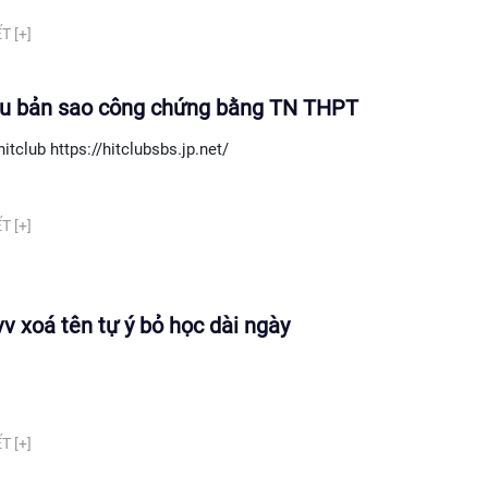
T [+]
u bản sao công chứng bằng TN THPT
hitclub https://hitclubsbs.jp.net/
T [+]
v xoá tên tự ý bỏ học dài ngày
T [+]