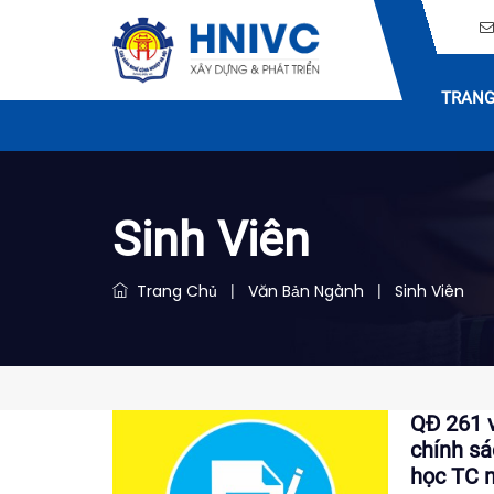
TRANG
Sinh Viên
Trang Chủ
Văn Bản Ngành
Sinh Viên
|
|
QĐ 261 v
chính sá
học TC 