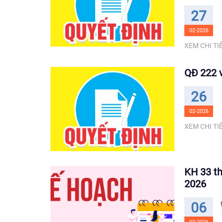
27
02-2026
XEM CHI TIẾ
QĐ 222 v
26
02-2026
XEM CHI TIẾ
KH 33 th
2026
06