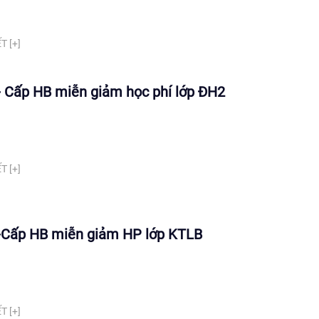
T [+]
 Cấp HB miễn giảm học phí lớp ĐH2
T [+]
Cấp HB miễn giảm HP lớp KTLB
T [+]