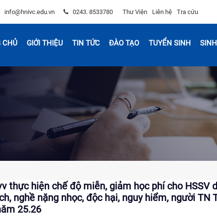
info@hnivc.edu.vn
0243. 8533780
Thư Viện
Liên hệ
Tra cứu
 CHỦ
GIỚI THIỆU
TIN TỨC
ĐÀO TẠO
TUYỂN SINH
SINH
v thực hiện chế độ miễn, giảm học phí cho HSSV d
ch, nghề nặng nhọc, độc hại, nguy hiểm, người TN
năm 25.26