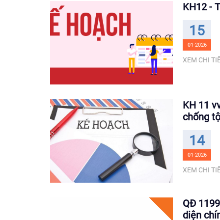
KH12 - TC
15
01-2026
XEM CHI TIẾ
KH 11 vv
chống tộ
14
01-2026
XEM CHI TIẾ
QĐ 1199 
diện chí