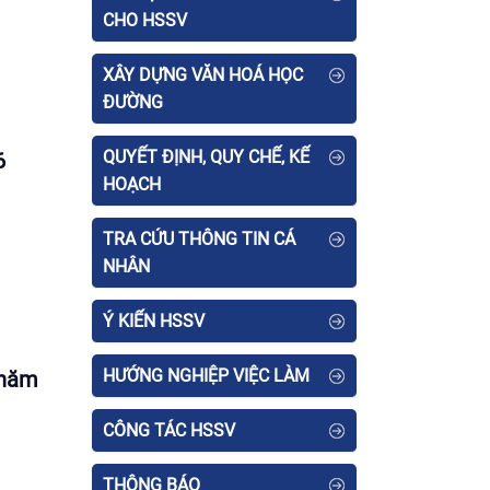
CHO HSSV
XÂY DỰNG VĂN HOÁ HỌC
ĐƯỜNG
QUYẾT ĐỊNH, QUY CHẾ, KẾ
6
HOẠCH
TRA CỨU THÔNG TIN CÁ
NHÂN
Ý KIẾN HSSV
HƯỚNG NGHIỆP VIỆC LÀM
 năm
CÔNG TÁC HSSV
THÔNG BÁO