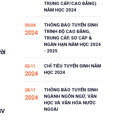
TRUNG CẤP/CAO ĐẲNG)
NĂM HỌC 2024
THÔNG BÁO TUYỂN SINH
09-04
TRÌNH ĐỘ CAO ĐẲNG,
2024
TRUNG CẤP, SƠ CẤP &
NGẮN HẠN NĂM HỌC 2024
- 2025
ời
CHỈ TIÊU TUYỂN SINH NĂM
03-11
HỌC 2024
2024
THÔNG BÁO TUYỂN SINH
28-11
NGÀNH NGÔN NGỮ, VĂN
2024
HỌC VÀ VĂN HÓA NƯỚC
NGOÀI
SV