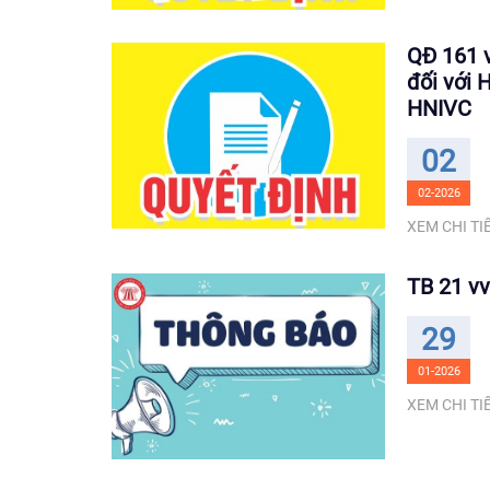
QĐ 161 v
đối với 
HNIVC
02
02-2026
XEM CHI TIẾ
TB 21 vv
29
01-2026
XEM CHI TIẾ