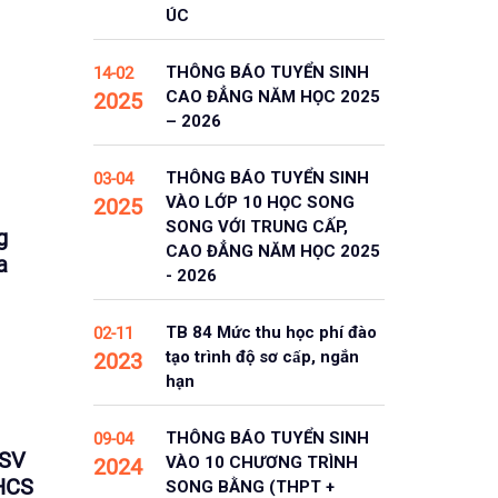
ÚC
THÔNG BÁO TUYỂN SINH
14-02
CAO ĐẲNG NĂM HỌC 2025
2025
– 2026
THÔNG BÁO TUYỂN SINH
03-04
VÀO LỚP 10 HỌC SONG
2025
SONG VỚI TRUNG CẤP,
g
CAO ĐẲNG NĂM HỌC 2025
a
- 2026
TB 84 Mức thu học phí đào
02-11
tạo trình độ sơ cấp, ngắn
2023
hạn
THÔNG BÁO TUYỂN SINH
09-04
SSV
VÀO 10 CHƯƠNG TRÌNH
2024
THCS
SONG BẰNG (THPT +