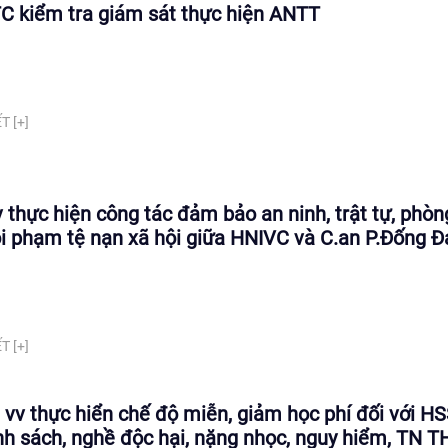
 kiểm tra giám sát thực hiện ANTT
T [+]
 thực hiện công tác đảm bảo an ninh, trật tự, phòn
i phạm tệ nạn xã hội giữa HNIVC và C.an P.Đống Đ
T [+]
vv thực hiển chế độ miễn, giảm học phí đối với H
nh sách, nghề độc hại, nặng nhọc, nguy hiểm, TN 