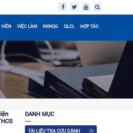
 VIÊN
VIỆC LÀM
KNNQG
QLCL
HỢP TÁC
iện
DANH MỤC
 THCS
TÀI LIỆU TRA CỨU DÀNH