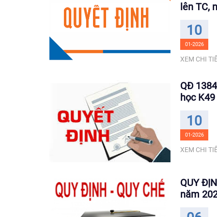
lên TC, 
10
01-2026
XEM CHI TIẾ
QĐ 1384 
học K49 
10
01-2026
XEM CHI TIẾ
QUY ĐỊNH
năm 20