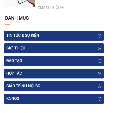
Nội
XEM CHI TIẾT [+]
DANH MỤC
TIN TỨC & SỰ KIỆN
GIỚI THIỆU
ĐÀO TẠO
HỢP TÁC
GIÁO TRÌNH NỘI BỘ
KNNQG