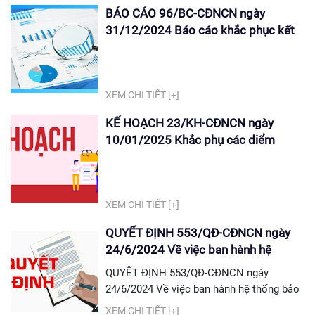
BÁO CÁO 96/BC-CĐNCN ngày
31/12/2024 Báo cáo khắc phục kết
quả tự đánh giá
XEM CHI TIẾT [+]
KẾ HOẠCH 23/KH-CĐNCN ngày
10/01/2025 Khắc phụ các diểm
chưa đạt trong báo cáo tự đánh giá
chất lượng CS GCNN, chương trình
đào tạo năm 2024
XEM CHI TIẾT [+]
QUYẾT ĐỊNH 553/QĐ-CĐNCN ngày
24/6/2024 Về việc ban hành hệ
thống bảo đảm chất lượng
QUYẾT ĐỊNH 553/QĐ-CĐNCN ngày
24/6/2024 Về việc ban hành hệ thống bảo
đảm chất lượng Tải quyết định tại đây: QĐ
XEM CHI TIẾT [+]