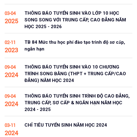
THÔNG BÁO TUYỂN SINH VÀO LỚP 10 HỌC
03-04
SONG SONG VỚI TRUNG CẤP, CAO ĐẲNG NĂM
2025
HỌC 2025 - 2026
TB 84 Mức thu học phí đào tạo trình độ sơ cấp,
02-11
ngắn hạn
2023
THÔNG BÁO TUYỂN SINH VÀO 10 CHƯƠNG
09-04
TRÌNH SONG BẰNG (THPT + TRUNG CẤP/CAO
2024
ĐẲNG) NĂM HỌC 2024
THÔNG BÁO TUYỂN SINH TRÌNH ĐỘ CAO ĐẲNG,
09-04
TRUNG CẤP, SƠ CẤP & NGẮN HẠN NĂM HỌC
2024
2024 - 2025
CHỈ TIÊU TUYỂN SINH NĂM HỌC 2024
03-11
2024