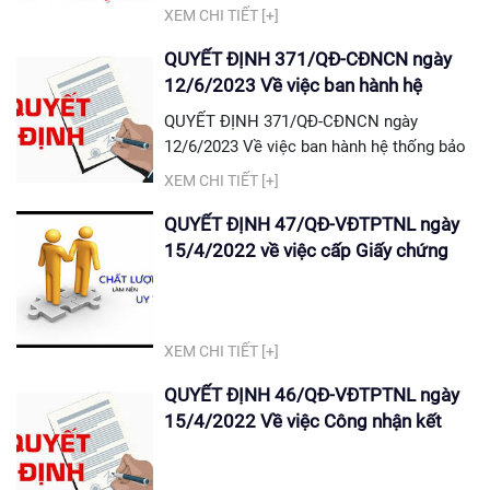
XEM CHI TIẾT [+]
QUYẾT ĐỊNH 371/QĐ-CĐNCN ngày
12/6/2023 Về việc ban hành hệ
thống bảo đảm chất lượng
QUYẾT ĐỊNH 371/QĐ-CĐNCN ngày
12/6/2023 Về việc ban hành hệ thống bảo
đảm chất lượng Tải quyết định tại đây: QĐ
XEM CHI TIẾT [+]
371/QĐ-CĐNCN
QUYẾT ĐỊNH 47/QĐ-VĐTPTNL ngày
15/4/2022 về việc cấp Giấy chứng
nhận đạt tiêu chuẩn kiểm định chất
lượng cơ sở GDNN cho Trường CĐN
Công nghiệp Hà Nội
XEM CHI TIẾT [+]
QUYẾT ĐỊNH 46/QĐ-VĐTPTNL ngày
15/4/2022 Về việc Công nhận kết
quả đánh giá ngoài chất lượng cơ sở
GDNN Trường CĐN Công nghiệp Hà