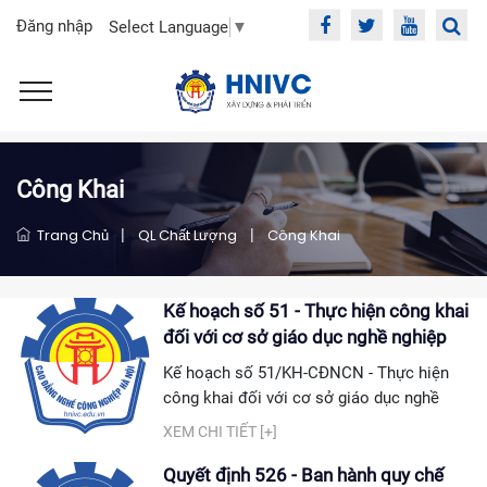
Đăng nhập
Select Language
▼
Công Khai
Trang Chủ
|
QL Chất Lượng
|
Công Khai
Kế hoạch số 51 - Thực hiện công khai
đối với cơ sở giáo dục nghề nghiệp
năm học 2026-2027
Kế hoạch số 51/KH-CĐNCN - Thực hiện
công khai đối với cơ sở giáo dục nghề
nghiệp năm học 2026-2027 Tải Kế
XEM CHI TIẾT [+]
hoạch tại đây: Kế hoạch số 51/KH-
CĐNCN
Quyết định 526 - Ban hành quy chế