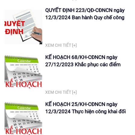
553/QĐ-CĐNCN
QUYẾT ĐỊNH 223/QĐ-CĐNCN ngày
12/3/2024 Ban hành Quy chế công
khai trong nhà trường
XEM CHI TIẾT [+]
KẾ HOẠCH 68/KH-CĐNCN ngày
27/12/2023 Khắc phục các điểm
chưa đạt trong báo cáo tự đánh giá
chất lượng CS GDNN, chương trình
đào tạo năm 2023
XEM CHI TIẾT [+]
KẾ HOẠCH 25/KH-CĐNCN ngày
12/3/2024 Thực hiện công khai đối
với cơ sở giáo dục nghề nghiệp năm
học 2024 - 2025